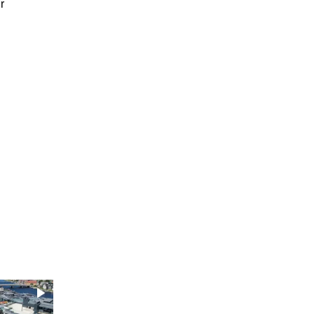


 til et innlegg.
Denne posten har en video som vil synes dersom du føl