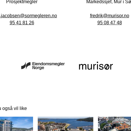
Prosjektmegler

Markedssjef, Mur i Sør
n.jacobsen@sormegleren.no
95 41 81 26
95 08 47 48
 også vil like
 lenke til et innlegg.
Dette er en lenke til et innlegg.
Dette er en lenke