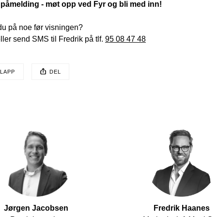
 påmelding - møt opp ved Fyr og bli med inn! 
du på noe før visningen?

ller send SMS til Fredrik på tlf. 
95 08 47 48
EN POSTEN HAR
LAPP
DEL
sten ble publisert for
Jørgen Jacobsen