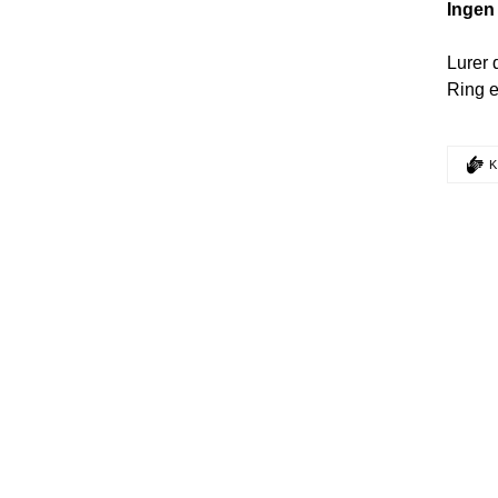
Ingen
Lurer 
Ring e
D
K
Denne po