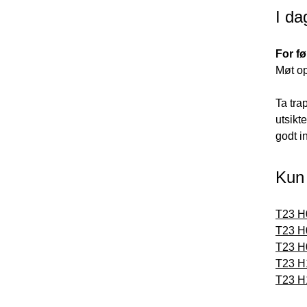
I da
For fø
Møt op
Ta tra
utsikte
godt in
Kun 
T23 H
T23 H
T23 H
T23 H
T23 H