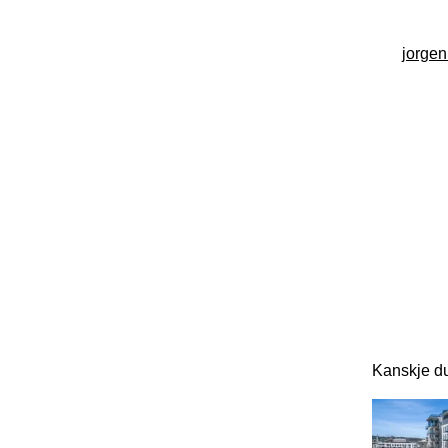
jorge
Kanskje du
Dette er en